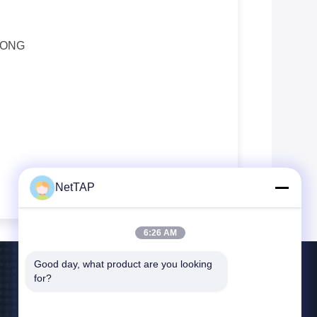
KONG
NetTAP
6:26 AM
Good day, what product are you looking 
for?
Neem Contact Met Ons Op
jerry@nettap.com.cn