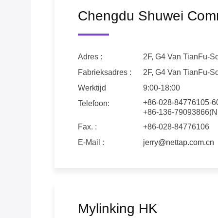
Chengdu Shuwei Commu
Adres :
2F, G4 Van TianFu-So
Fabrieksadres :
2F, G4 Van TianFu-So
Werktijd
9:00-18:00
+86-028-84776105-60
Telefoon:
+86-136-79093866(Nie
Fax. :
+86-028-84776106
E-Mail :
jerry@nettap.com.cn
Mylinking HK