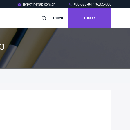
jerry@nettap.com.cn
+86-028-84776105-606
Citaat
Dutch
p