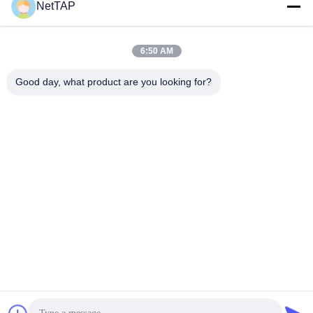
NetTAP
6:50 AM
Good day, what product are you looking for?
Chengdu Shuwei Communication
Technology Co., Ltd.
jerry@nettap.com.cn
+86-028-84776105-606
2F, G4 van TianFu-Software
park, Chengdu, China.
China Goede kwaliteit De Makelaar van het netwerkpakket Auteursrecht ©
2026 Chengdu Shuwei Communication Technology Co., Ltd. . Alle rechten
voorbehoudena.