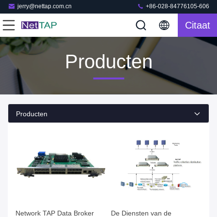
jerry@nettap.com.cn
+86-028-84776105-606
Citaat
Producten
Producten
Network TAP Data Broker
De Diensten van de