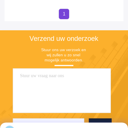
1
Verzend uw onderzoek
Stuur ons uw verzoek en 
wij zullen u zo snel 
mogelijk antwoorden.
Stuur