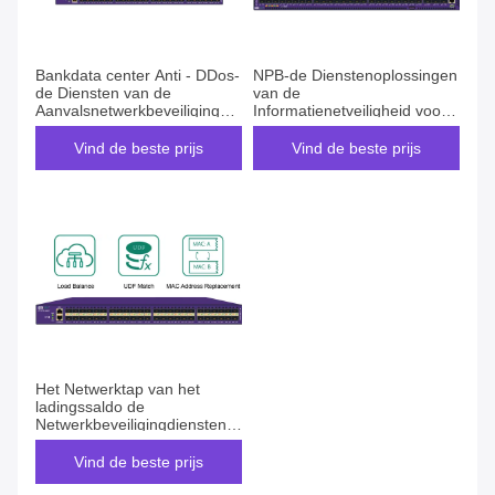
Bankdata center Anti - DDos-
NPB-de Dienstenoplossingen
de Diensten van de
van de
Aanvalsnetwerkbeveiliging
Informatienetveiligheid voor
voor Financiële
kleine ondernemingen met
Netwerkbeveiliging
Gegevens het Filtreren en
Vind de beste prijs
Vind de beste prijs
Pakket het Filtreren
Het Netwerktap van het
ladingssaldo de
Netwerkbeveiligingdiensten
met UDF-Gelijke en
Gegevens het Filtreren
Vind de beste prijs