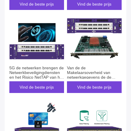
Netwerk van Huawei 5G
Vind de beste prijs
Vind de beste prijs
5G de netwerken brengen de
Van de de
Netwerkbeveiligingdiensten
Makelaarsoverheid van
en het Risico NetTAP van het
netwerkgegevens de de
Gegevenslek versnelt
Netwerkbeveiligingdiensten
Bedreigingsreactie
voor de Bescherming van het
Vind de beste prijs
Vind de beste prijs
Gegevensverlies