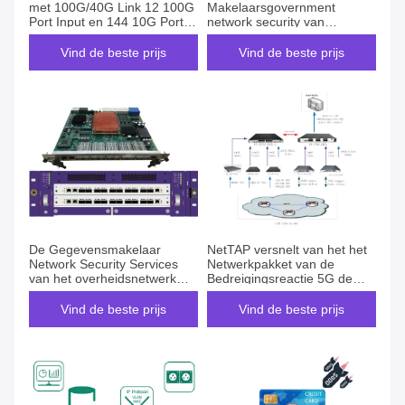
met 100G/40G Link 12 100G
Makelaarsgovernment
Port Input en 144 10G Port
network security van
Output voor hoge
netwerkgegevens voor de
snelheidsgegevensverwerking
Bescherming van het
Vind de beste prijs
Vind de beste prijs
Gegevensverlies
De Gegevensmakelaar
NetTAP versnelt van het het
Network Security Services
Netwerkpakket van de
van het overheidsnetwerk
Bedreigingsreactie 5G de
voor de Bescherming van het
Makelaar Bring Security
Gegevensverlies
Services
Vind de beste prijs
Vind de beste prijs