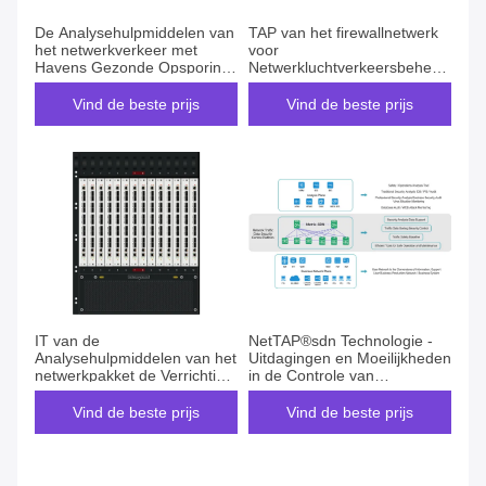
De Analysehulpmiddelen van
TAP van het firewallnetwerk
het netwerkverkeer met
voor
Havens Gezonde Opsporing
Netwerkluchtverkeersbeheer
en het Historische Overzicht
om Netwerk Controleblinde
van de Verkeerstendens
vlekken te vermijden
Vind de beste prijs
Vind de beste prijs
IT van de
NetTAP®sdn Technologie -
Analysehulpmiddelen van het
Uitdagingen en Moeilijkheden
netwerkpakket de Verrichting
in de Controle van
en handhaaft Hulpmiddelen
Netwerkverkeersgegevens
in de Makelaars van de
Vind de beste prijs
Vind de beste prijs
Netwerkverpakker