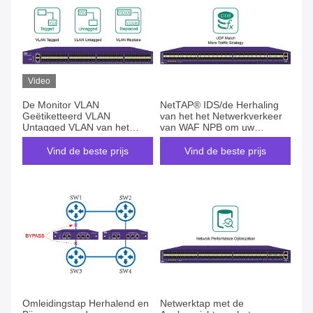
Video
De Monitor VLAN
NetTAP® IDS/de Herhaling
Geëtiketteerd VLAN
van het het Netwerkverkeer
Untagged VLAN van het
van WAF NPB om uw
netwerkverkeer vervangt
Netwerkbeveiliging door
Netwerktap
Virusbeveiliging te
Vind de beste prijs
Vind de beste prijs
beschermen
Omleidingstap Herhalend en
Netwerktap met de