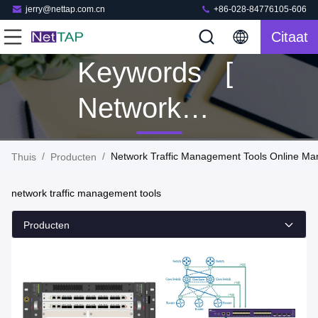
jerry@nettap.com.cn
+86-028-84776105-606
Citaat
Keywords [
Network
Traffic
/
/
Network Traffic Management Tools Online Ma
Thuis
Producten
Management
network traffic management tools
Tools ]
Producten
Match 116
Producten