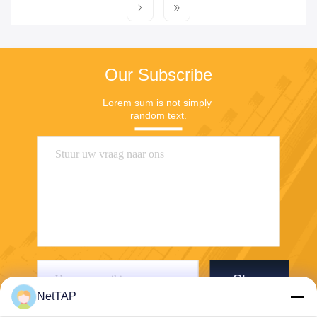
Our Subscribe
Lorem sum is not simply 
random text.
Stuur
NetTAP