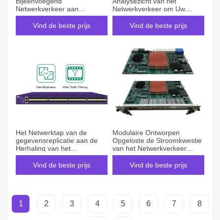
Bijeenvoegend
Analysezicht van het
Netwerkverkeer aan
Netwerkverkeer om Uw
Netwerkbeveiliginghulpmiddelen
Netwerk te optimaliseren
Door:sturen
Vind de beste prijs
Vind de beste prijs
Het Netwerktap van de
Modulaire Ontworpen
gegevensreplicatie aan de
Opgeloste de Stroomkwestie
Herhaling van het
van het Netwerkverkeer
Netwerkverkeer met het
Analyse of Fysiek Probleem
Videoverkeer Filtreren
Vind de beste prijs
Vind de beste prijs
1
2
3
4
5
6
7
8