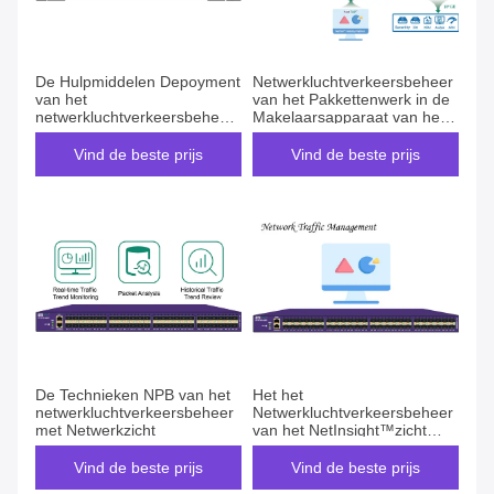
De Hulpmiddelen Depoyment
Netwerkluchtverkeersbeheer
van het
van het Pakkettenwerk in de
netwerkluchtverkeersbeheer
Makelaarsapparaat van het
en de Toepassing voor
Netwerkpakket
Netwerkit Opertation
Vind de beste prijs
Vind de beste prijs
handhaven
De Technieken NPB van het
Het het
netwerkluchtverkeersbeheer
Netwerkluchtverkeersbeheer
met Netwerkzicht
van het NetInsight™zicht
optimaliseert uw Sterker
Netwerk
Vind de beste prijs
Vind de beste prijs