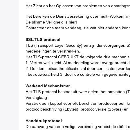
Het Zicht en het Oplossen van problemen van ervaringsn
Het bereiken de Dienstverzekering over multi-Wolkenmili
De slimme Veiligheid is hier!
Contacteer ons team vandaag, zie wat niet anderen kunne
SSL/TLS protocol
TLS (Transport Layer Security) en zijn die voorganger, S
mededelingen te verstrekken.
Het TLS-protocol GEBRUIKT de volgende drie mechanisme
1. Vertrouwelijkheid. Al mededeling wordt overgebracht d
2. De identiteitsauthentificatie zal door certificaten worde
. betrouwbaarheid 3, door de controle van gegevensinte
Werkend Mechanisme
:
Het TLS-protocol bestaat uit twee delen, het omvatten 
Verslaglaag:
Verstrek een kopbal voor elk Bericht en produceer een 
protocolbeschrijving (1bytes), protocolversie (2bytes) e
Handdrukprotocol
:
De aanvang van een veilige verbinding vereist de cliënt 