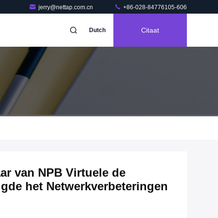
jerry@nettap.com.cn
+86-028-84776105-606
Citaat
Dutch
ar van NPB Virtuele de
igde het Netwerkverbeteringen