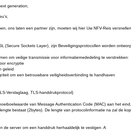
ext generation;
eu's;
n, ons laten een partner zijn, moeten wij hier Uw NFV-Reis versnellen
SL (Secure Sockets Layer), zijn Beveiligingsprotocollen worden ontworp
n om veilige transmissie voor informatiemededeling te verstrekken:
oor encryptie
n geleid
griteit om een betrouwbare veiligheidsverbinding te handhaven
(TLS-Verslaglaag, TLS-handdrukprotocol)
knoeiboelwaarde van Message Authentication Code (MAC) aan het eind, 
n lengte bestaat (2bytes). De lengte van protocolinformatie na zal de k
en de server om een handdruk herhaaldelijk te vestigen. A