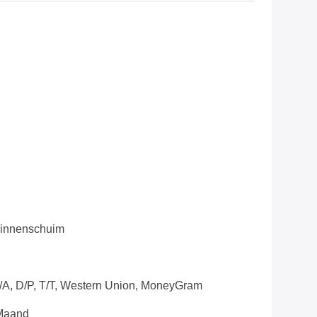
Binnenschuim
D/A, D/P, T/T, Western Union, MoneyGram
Maand