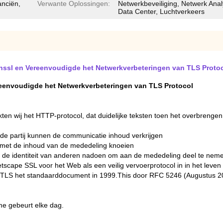
anciën,
Verwante Oplossingen:
Netwerkbeveiliging, Netwerk Analy
Data Center, Luchtverkeers
unssl en Vereenvoudigde het Netwerkverbeteringen van TLS Proto
eenvoudigde het Netwerkverbeteringen van TLS Protocol
kten wij het HTTP-protocol, dat duidelijke teksten toen het overbrenge
rde partij kunnen de communicatie inhoud verkrijgen
an met de inhoud van de mededeling knoeien
j kan de identiteit van anderen nadoen om aan de mededeling deel te nem
 Netscape SSL voor het Web als een veilig vervoerprotocol in in het le
n TLS het standaarddocument in 1999.This door RFC 5246 (Augustus 2
me gebeurt elke dag.