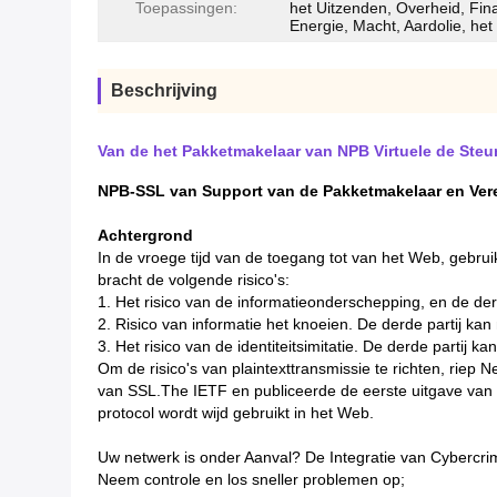
Toepassingen:
het Uitzenden, Overheid, Fin
Energie, Macht, Aardolie, het
Beschrijving
Van de het Pakketmakelaar van NPB Virtuele de Ste
NPB-SSL van Support van de Pakketmakelaar en Ver
Achtergrond
In de vroege tijd van de toegang tot van het Web, gebrui
bracht de volgende risico's:
1. Het risico van de informatieonderschepping, en de de
2. Risico van informatie het knoeien. De derde partij k
3. Het risico van de identiteitsimitatie. De derde parti
Om de risico's van plaintexttransmissie te richten, riep
van SSL.The IETF en publiceerde de eerste uitgave va
protocol wordt wijd gebruikt in het Web.
Uw netwerk is onder Aanval? De Integratie van Cybercri
Neem controle en los sneller problemen op;